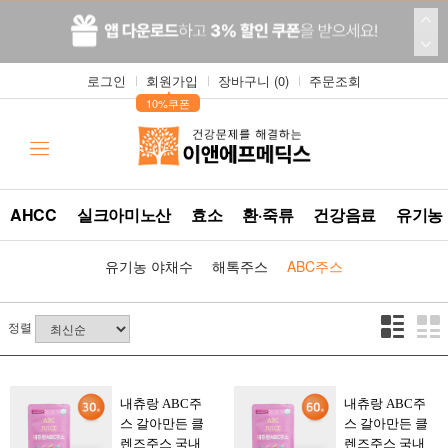
로그인
회원가입
장바구니 (
0
)
주문조회
▲
10%쿠폰
AHCC
실크아미노산
효소
환·죽류
건강음료
유기농
유기농 야채수
해톡주스
ABC주스
정렬
내츄랑 ABC주
내츄랑 ABC주
스 갈아만든 클
스 갈아만든 클
렌즈주스 국내
렌즈주스 국내