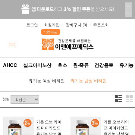
로그인
회원가입
장바구니 (
0
)
주문조회
▲
10%쿠폰
AHCC
실크아미노산
효소
환·죽류
건강음료
유기농
유기농 여성 비타민
유기농 남성 비타민
정렬
가든 오브 라이
가든 오브 라이
프 마이카인드
프 마이카인드
유기농 남성 멀
유기농 남성 멀