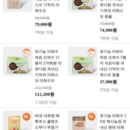
스프 기적의 야
로다원 국내산
채수프
기적의 야채스
프 원물
84,000원
75,800원
79,000원
74,900원
790원 적립
749원 적립
유기농 야채수
유기농 야채수
재료 오채수 15
재료 오채수 5봉
봉지 270회분 석
지 석로다원 국
로다원 국내산
내산 기적의 야
기적의 야채스
채스프 원물
프 야채수프
37,900원
113,700원
379원 적립
112,200원
1,122원 적립
90포 내츄랑 해
유기농 야채수 3
톡주스 클렌즈
0포 학사농장 국
스무디 무첨가
내산 원래 야채