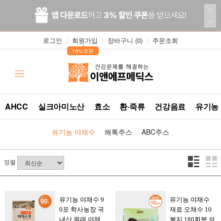
로그인
회원가입
장바구니 (
0
)
주문조회
▲
10%쿠폰
AHCC
실크아미노산
효소
환·죽류
건강음료
유기농
유기농 야채수
해톡주스
ABC주스
정렬
유기농 야채수 9
유기농 야채수
0포 학사농장 국
재료 오채수 10
내산 원래 야채
봉지 180회분 석