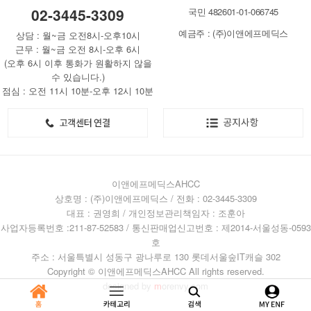
02-3445-3309
국민 482601-01-066745
예금주 : (주)이앤에프메딕스
상담 : 월~금 오전8시-오후10시
근무 : 월~금 오전 8시-오후 6시
(오후 6시 이후 통화가 원활하지 않을
수 있습니다.)
점심 : 오전 11시 10분-오후 12시 10분
이앤에프메딕스AHCC
상호명 : (주)이앤에프메딕스 / 전화 : 02-3445-3309
대표 : 권영희 / 개인정보관리책임자 : 조훈아
사업자등록번호 :211-87-52583 / 통신판매업신고번호 : 제2014-서울성동-0593
호
주소 : 서울특별시 성동구 광나루로 130 롯데서울숲IT캐슬 302
Copyright © 이앤에프메딕스AHCC All rights reserved.
designed by
m
orenvy.com