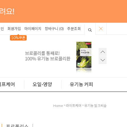
그인
회원가입
마이페이지
장바구니 (
0
)
주문조회
10%쿠폰
이프케어
오일·영양
유기농 커피
>
>
Home
라이프케어
유기농 밀크씨슬
프로폴리스