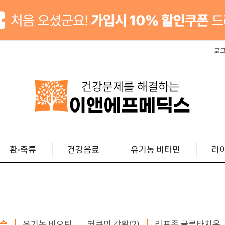
로
환·죽류
건강음료
유기농 비타민
라
씨슬
유기농 비오틴
커큐민 강황(2)
리포좀 글루타치온