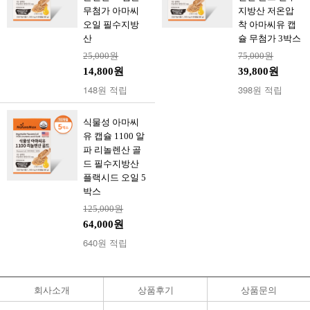
무첨가 아마씨
지방산 저온압
오일 필수지방
착 아마씨유 캡
산
슐 무첨가 3박스
25,000원
75,000원
14,800원
39,800원
148원 적립
398원 적립
식물성 아마씨
유 캡슐 1100 알
파 리놀렌산 골
드 필수지방산
플랙시드 오일 5
박스
125,000원
64,000원
640원 적립
회사소개
상품후기
상품문의