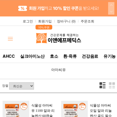
로그인
회원가입
장바구니 (
0
)
주문조회
▲
10%쿠폰
AHCC
실크아미노산
효소
환·죽류
건강음료
유기농
아마씨유
정렬
식물성 아마씨
식물성 아마씨
유 1100 알파 리
오일 알파 리놀
놀렌산 60캡슐
렌산 골드 필수