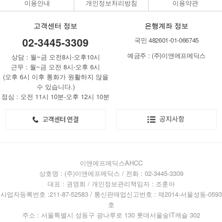
이용안내
개인정보처리방침
이용약관
고객센터 정보
은행계좌 정보
02-3445-3309
국민 482601-01-066745
예금주 : (주)이앤에프메딕스
상담 : 월~금 오전8시-오후10시
근무 : 월~금 오전 8시-오후 6시
(오후 6시 이후 통화가 원활하지 않을
수 있습니다.)
점심 : 오전 11시 10분-오후 12시 10분
이앤에프메딕스AHCC
상호명 : (주)이앤에프메딕스 / 전화 : 02-3445-3309
대표 : 권영희 / 개인정보관리책임자 : 조훈아
사업자등록번호 :211-87-52583 / 통신판매업신고번호 : 제2014-서울성동-0593
호
주소 : 서울특별시 성동구 광나루로 130 롯데서울숲IT캐슬 302