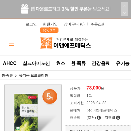
로그인
회원가입
장바구니 (
0
)
주문조회
▲
10%쿠폰
AHCC
실크아미노산
효소
환·죽류
건강음료
유기농
환·죽류
유기농 브로콜리환
78,000
상품가
원
적립금
1%
소비기한
2028. 04. 22
판매처
(주)이앤에프메딕스
배송비
(조건)
지역별