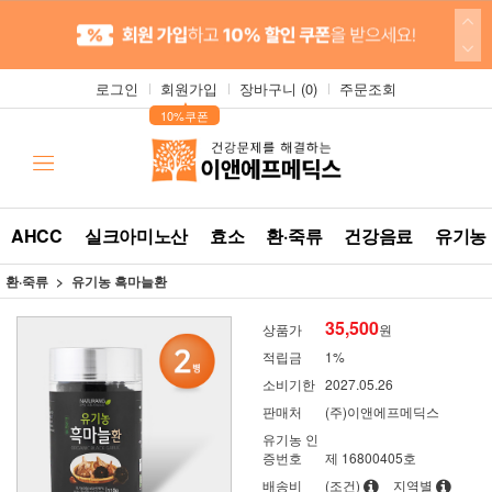
로그인
회원가입
장바구니 (
0
)
주문조회
▲
10%쿠폰
AHCC
실크아미노산
효소
환·죽류
건강음료
유기농
환·죽류
유기농 흑마늘환
35,500
상품가
원
적립금
1%
소비기한
2027.05.26
판매처
(주)이앤에프메딕스
유기농 인
증번호
제 16800405호
배송비
(조건)
지역별