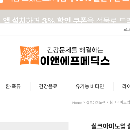
로
환·죽류
건강음료
유기농 비타민
라
>
> 실크아미노업
Home
실크아미노산
실크아미노업 