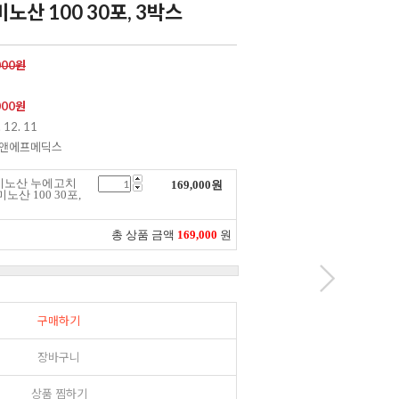
산 100 30포, 3박스
000원
000
원
 12. 11
이앤에프메딕스
미노산 누에고치
169,000
원
산 100 30포,
총 상품 금액
169,000
원
구매하기
장바구니
상품 찜하기