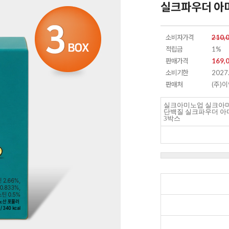
실크파우더 아미노
소비자가격
210,
적립금
1%
판매가격
169,
소비기한
2027.
판매처
(주)
실크아미노업 실크아
단백질 실크파우더 아미노
3박스