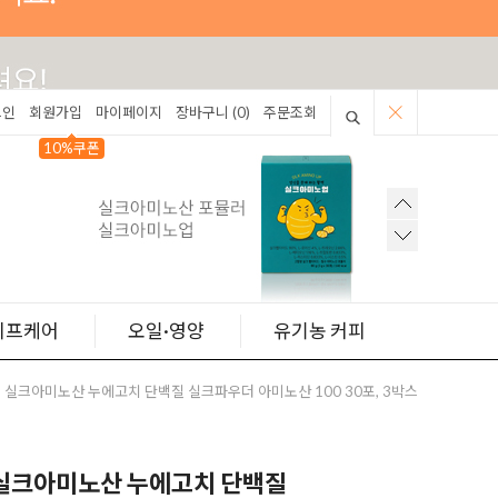
그인
회원가입
마이페이지
장바구니 (
0
)
주문조회
10%쿠폰
이프케어
오일·영양
유기농 커피
 실크아미노산 누에고치 단백질 실크파우더 아미노산 100 30포, 3박스
실크아미노산 누에고치 단백질