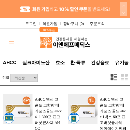
로그인
회원가입
장바구니 (
0
)
주문조회
▲
10%쿠폰
AHCC
실크아미노산
효소
환·죽류
건강음료
유기농
정렬
AHCC 액상 고
AHCC 액상 고
순도 고함량 메
순도 고함량 메
가포스골드 ahcc
가포스 골드 ahc
4+1 300포 표고
c 1박스 60포 표
버섯균사체 AH
고버섯균사체
CC
에이에이치씨씨