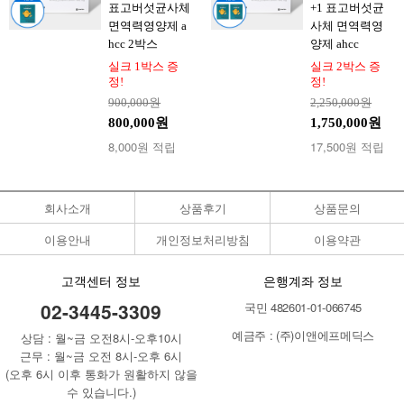
표고버섯균사체
+1 표고버섯균
면역력영양제 a
사체 면역력영
hcc 2박스
양제 ahcc
실크 1박스 증
실크 2박스 증
정!
정!
900,000원
2,250,000원
800,000원
1,750,000원
8,000원 적립
17,500원 적립
회사소개
상품후기
상품문의
이용안내
개인정보처리방침
이용약관
고객센터 정보
은행계좌 정보
02-3445-3309
국민 482601-01-066745
예금주 : (주)이앤에프메딕스
상담 : 월~금 오전8시-오후10시
근무 : 월~금 오전 8시-오후 6시
(오후 6시 이후 통화가 원활하지 않을
수 있습니다.)