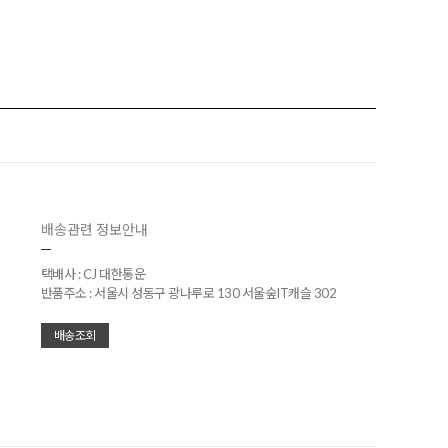
배송관련 정보안내
택배사 : CJ 대한통운
반품주소 : 서울시 성동구 광나루로 130 서울숲IT캐슬 302
배송조회