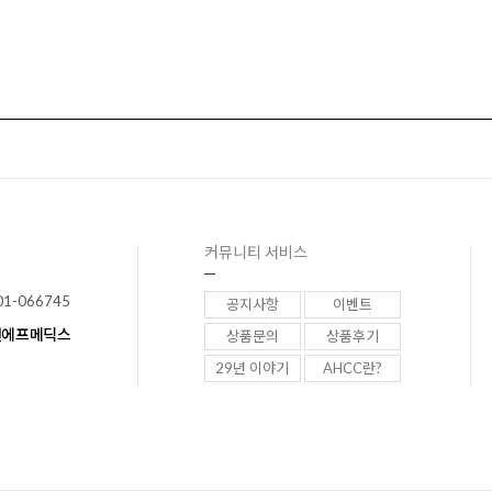
커뮤니티 서비스
01-066745
공지사항
이벤트
이앤에프메딕스
상품문의
상품후기
29년 이야기
AHCC란?