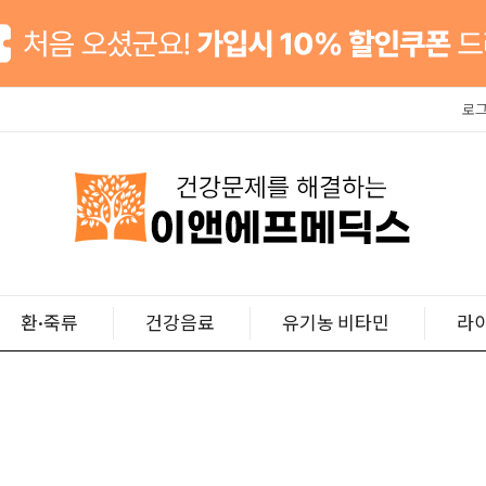
로
환·죽류
건강음료
유기농 비타민
라