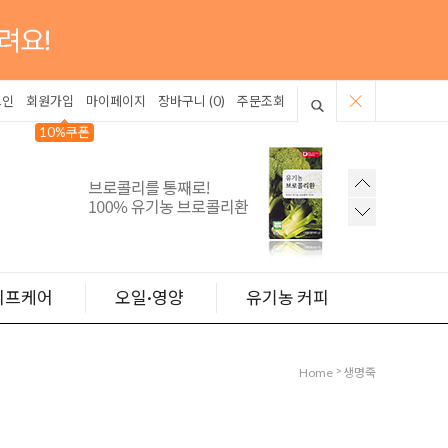
그인
회원가입
마이페이지
장바구니 (
0
)
주문조회
10%쿠폰
이프케어
오일·영양
유기농 커피
>
Home
생명죽