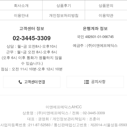
회사소개
상품후기
상품문의
이용안내
개인정보처리방침
이용약관
고객센터 정보
은행계좌 정보
02-3445-3309
국민 482601-01-066745
예금주 : (주)이앤에프메딕스
상담 : 월~금 오전8시-오후10시
근무 : 월~금 오전 8시-오후 6시
(오후 6시 이후 통화가 원활하지 않을
수 있습니다.)
점심 : 오전 11시 10분-오후 12시 10분
이앤에프메딕스AHCC
상호명 : (주)이앤에프메딕스 / 전화 : 02-3445-3309
대표 : 권영희 / 개인정보관리책임자 : 조훈아
사업자등록번호 :211-87-52583 / 통신판매업신고번호 : 제2014-서울성동-0593