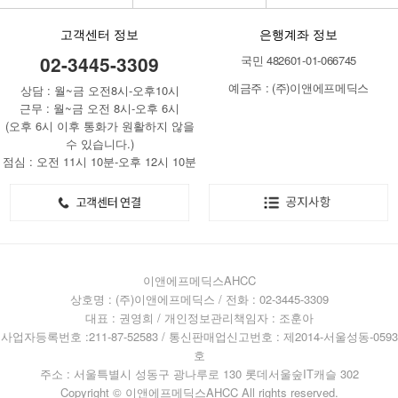
고객센터 정보
은행계좌 정보
02-3445-3309
국민 482601-01-066745
예금주 : (주)이앤에프메딕스
상담 : 월~금 오전8시-오후10시
근무 : 월~금 오전 8시-오후 6시
(오후 6시 이후 통화가 원활하지 않을
수 있습니다.)
점심 : 오전 11시 10분-오후 12시 10분
이앤에프메딕스AHCC
상호명 : (주)이앤에프메딕스 / 전화 : 02-3445-3309
대표 : 권영희 / 개인정보관리책임자 : 조훈아
사업자등록번호 :211-87-52583 / 통신판매업신고번호 : 제2014-서울성동-0593
호
주소 : 서울특별시 성동구 광나루로 130 롯데서울숲IT캐슬 302
Copyright © 이앤에프메딕스AHCC All rights reserved.