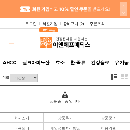
로그인
회원가입
장바구니 (
0
)
주문조회
▲
10%쿠폰
AHCC
실크아미노산
효소
환·죽류
건강음료
유기농
정렬
상품 준비중 입니다.
회사소개
상품후기
상품문의
이용안내
개인정보처리방침
이용약관