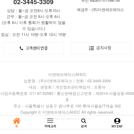
02-3445-3309
국민 482601-01-066745
예금주 : (주)이앤에프메딕스
상담 : 월~금 오전8시-오후10시
근무 : 월~금 오전 8시-오후 6시
(오후 6시 이후 통화가 원활하지 않을
수 있습니다.)
점심 : 오전 11시 10분-오후 12시 10분
이앤에프메딕스AHCC
상호명 : (주)이앤에프메딕스 / 전화 : 02-3445-3309
대표 : 권영희 / 개인정보관리책임자 : 조훈아
사업자등록번호 :211-87-52583 / 통신판매업신고번호 : 제2014-서울성동-0593
호
주소 : 서울특별시 성동구 광나루로 130 롯데서울숲IT캐슬 302
Copyright © 이앤에프메딕스AHCC All rights reserved.
designed by
m
orenvy.com