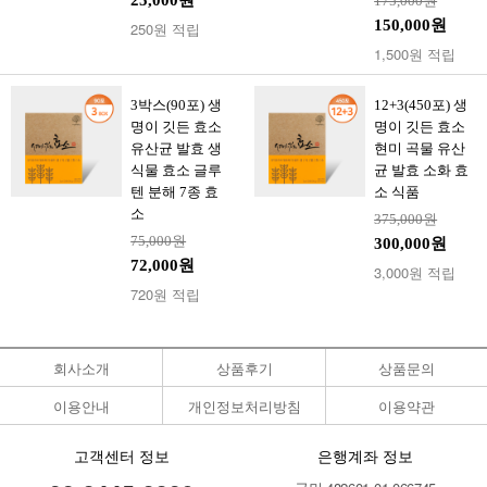
25,000원
175,000원
150,000원
250원 적립
1,500원 적립
3박스(90포) 생
12+3(450포) 생
명이 깃든 효소
명이 깃든 효소
유산균 발효 생
현미 곡물 유산
식물 효소 글루
균 발효 소화 효
텐 분해 7종 효
소 식품
소
375,000원
75,000원
300,000원
72,000원
3,000원 적립
720원 적립
회사소개
상품후기
상품문의
이용안내
개인정보처리방침
이용약관
고객센터 정보
은행계좌 정보