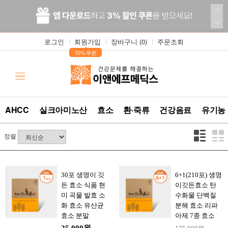
로그인
회원가입
장바구니 (
0
)
주문조회
▲
10%쿠폰
AHCC
실크아미노산
효소
환·죽류
건강음료
유기농
정렬
30포 생명이 깃
6+1(210포) 생명
든 효소 식품 현
이깃든효소 탄
미 곡물 발효 소
수화물 단백질
화 효소 유산균
분해 효소 리파
효소 분말
아제 7종 효소