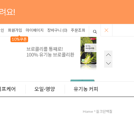
그인
회원가입
마이페이지
장바구니 (
0
)
주문조회
10%쿠폰
이프케어
오일·영양
유기농 커피
>
Home
실크단백질