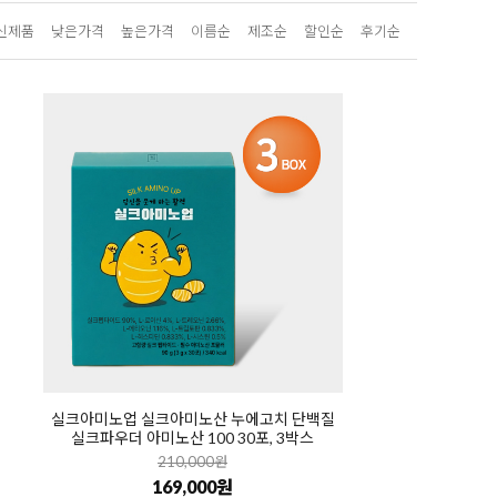
신제품
낮은가격
높은가격
이름순
제조순
할인순
후기순
실크아미노업 실크아미노산 누에고치 단백질
실크파우더 아미노산 100 30포, 3박스
210,000원
169,000원