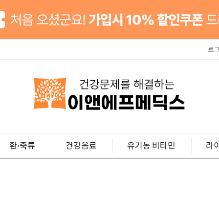
로
환·죽류
건강음료
유기농 비타민
라