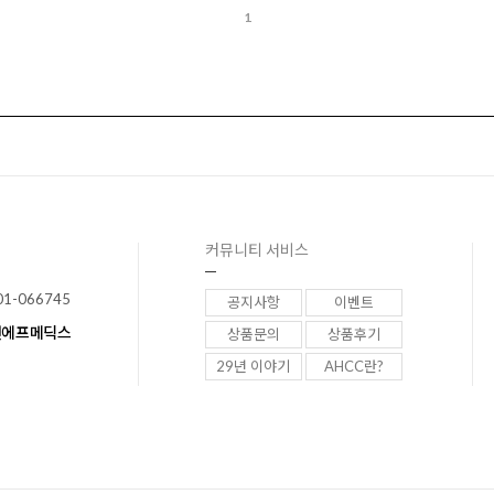
1
커뮤니티 서비스
01-066745
공지사항
이벤트
이앤에프메딕스
상품문의
상품후기
29년 이야기
AHCC란?