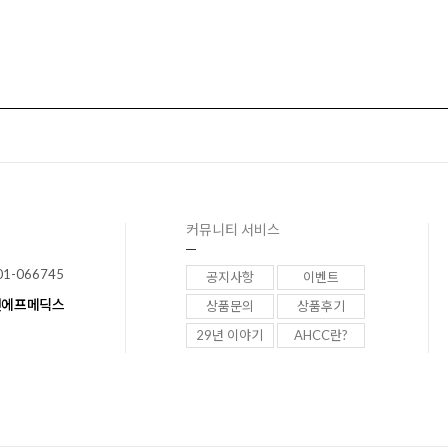
커뮤니티 서비스
01-066745
공지사항
이벤트
이앤에프메딕스
상품문의
상품후기
29년 이야기
AHCC란?