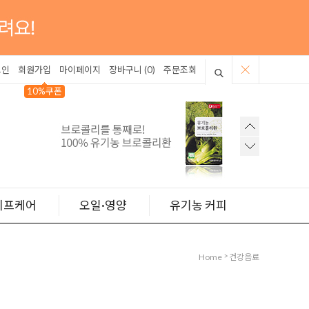
그인
회원가입
마이페이지
장바구니 (
0
)
주문조회
10%쿠폰
이프케어
오일·영양
유기농 커피
>
Home
건강음료