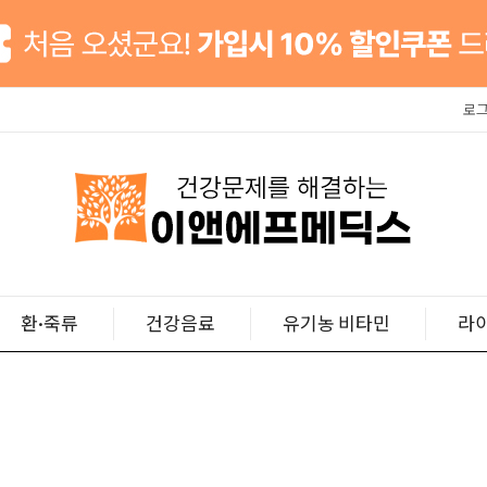
로
환·죽류
건강음료
유기농 비타민
라