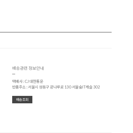
배송관련 정보안내
택배사 : CJ 대한통운
반품주소 : 서울시 성동구 광나루로 130 서울숲IT캐슬 302
배송조회