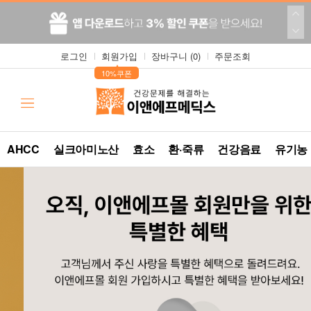
로그인
회원가입
장바구니 (
0
)
주문조회
▲
10%쿠폰
AHCC
실크아미노산
효소
환·죽류
건강음료
유기농