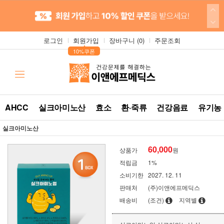
로그인
회원가입
장바구니 (
0
)
주문조회
▲
10%쿠폰
AHCC
실크아미노산
효소
환·죽류
건강음료
유기농
실크아미노산
60,000
상품가
원
적립금
1%
소비기한
2027. 12. 11
판매처
(주)이앤에프메딕스
배송비
(조건)
지역별