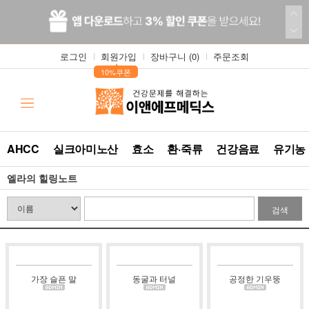
로그인
회원가입
장바구니 (
0
)
주문조회
▲
10%쿠폰
AHCC
실크아미노산
효소
환·죽류
건강음료
유기농
엘라의 힐링노트
검색
가장 슬픈 말
동굴과 터널
공정한 기우뚱